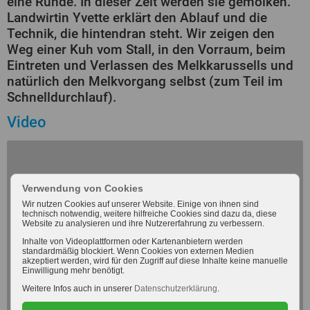
eine Runde. In dieser Zeit werden sie gemolken.
Landwirtin Yvette erklärt den Ablauf und die
Technik, die hintendran steht. Wir zeigen den
Weg einer Kuh vom Stall, in den Vorraum, beim
Eintreten und Verlassen des Melkkarussells und
natürlich den Melkvorgang selbst (zum Teil im
Schnelldurchlauf).
Video
Mit dem Laden des Videos akzeptieren Sie die
Verwendung von Cookies
Datenschutzerklärung von Youtube.
Wir nutzen Cookies auf unserer Website. Einige von ihnen sind
Mehr erfahren
technisch notwendig, weitere hilfreiche Cookies sind dazu da, diese
Website zu analysieren und ihre Nutzererfahrung zu verbessern.
Inhalte von Videoplattformen oder Kartenanbietern werden
standardmäßig blockiert. Wenn Cookies von externen Medien
Dieses Video laden
akzeptiert werden, wird für den Zugriff auf diese Inhalte keine manuelle
Einwilligung mehr benötigt.
Weitere Infos auch in unserer
Datenschutzerklärung
.
Alle Medien zulassen