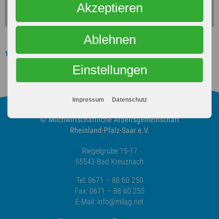
Akzeptieren
Ablehnen
News
Aktuelles
Einstellungen
Impressum
Datenschutz
© Milchwirtschaftliche
Arbeitsgemeinschaft
Rheinland-Pfalz-Saar e.V.
Riegelgrube 15-17
55543 Bad Kreuznach
Tel: 0671 – 88 60 250
Fax: 0671 – 88 60 255
E-Mail:
info@milag.net