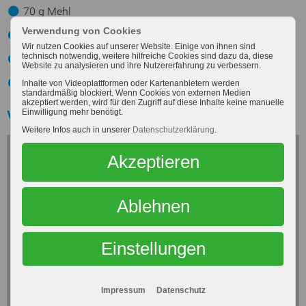
70 g Mehl
Verwendung von Cookies
100 g geriebener Käse
Wir nutzen Cookies auf unserer Website. Einige von ihnen sind
technisch notwendig, weitere hilfreiche Cookies sind dazu da, diese
Salz, Pfeffer
Website zu analysieren und ihre Nutzererfahrung zu verbessern.
3 EL kaltes Wasser
Inhalte von Videoplattformen oder Kartenanbietern werden
standardmäßig blockiert. Wenn Cookies von externen Medien
akzeptiert werden, wird für den Zugriff auf diese Inhalte keine manuelle
Video
Einwilligung mehr benötigt.
Weitere Infos auch in unserer
Datenschutzerklärung
.
Akzeptieren
Mit dem Laden des Videos akzeptieren Sie die
Datenschutzerklärung von Youtube.
Ablehnen
Mehr erfahren
Einstellungen
Dieses Video laden
Impressum
Datenschutz
Alle Medien zulassen