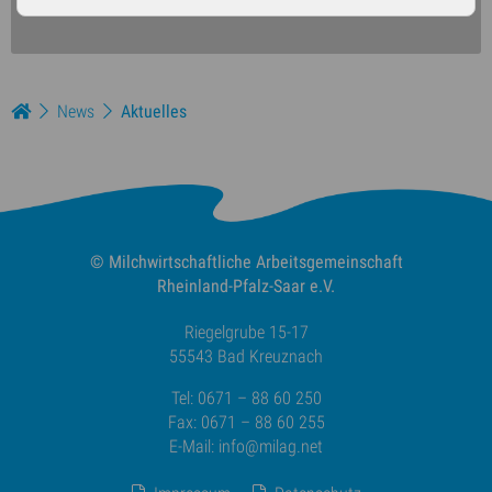
News
Aktuelles
© Milchwirtschaftliche
Arbeitsgemeinschaft
Rheinland-Pfalz-Saar e.V.
Riegelgrube 15-17
55543 Bad Kreuznach
Tel: 0671 – 88 60 250
Fax: 0671 – 88 60 255
E-Mail:
info@milag.net