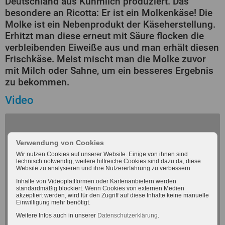
Deutschland aus Kuhmilch produziert. Das
besondere an Ricotta: Er ist ein Molkenkäse! Die
Molke ist ein Nebenprodukt der Käseherstellung.
Erhitzt man diese erneut mit Säure flocken die
verbleibenden Eiweiße aus und man erhält diesen
Frischkäse. Meist mischt man die Molke zuvor
mit Milch oder Sahne, um ein besseres Ergebnis
zu bekommen.
Video
Verwendung von Cookies
Mit dem Laden des Videos akzeptieren Sie die
Wir nutzen Cookies auf unserer Website. Einige von ihnen sind
Datenschutzerklärung von Youtube.
technisch notwendig, weitere hilfreiche Cookies sind dazu da, diese
Mehr erfahren
Website zu analysieren und ihre Nutzererfahrung zu verbessern.
Inhalte von Videoplattformen oder Kartenanbietern werden
standardmäßig blockiert. Wenn Cookies von externen Medien
akzeptiert werden, wird für den Zugriff auf diese Inhalte keine manuelle
Dieses Video laden
Einwilligung mehr benötigt.
Weitere Infos auch in unserer
Datenschutzerklärung
.