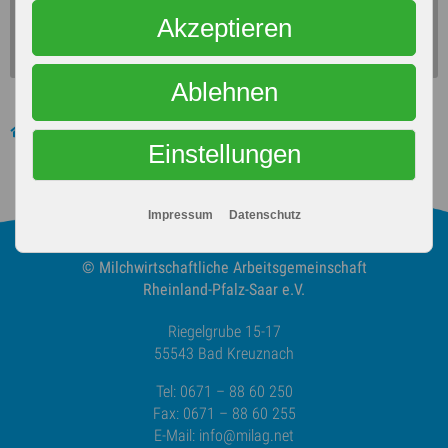
Alle Medien zulassen
Akzeptieren
Ablehnen
News
Aktuelles
Einstellungen
Impressum
Datenschutz
© Milchwirtschaftliche
Arbeitsgemeinschaft
Rheinland-Pfalz-Saar e.V.
Riegelgrube 15-17
55543 Bad Kreuznach
Tel: 0671 – 88 60 250
Fax: 0671 – 88 60 255
E-Mail:
info@milag.net