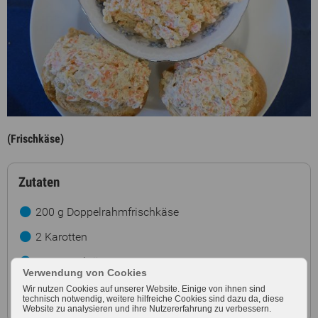
(Frischkäse)
Zutaten
200 g Doppelrahmfrischkäse
2 Karotten
150 g Walnüsse
Verwendung von Cookies
Salz, Pfeffer
Wir nutzen Cookies auf unserer Website. Einige von ihnen sind
technisch notwendig, weitere hilfreiche Cookies sind dazu da, diese
Website zu analysieren und ihre Nutzererfahrung zu verbessern.