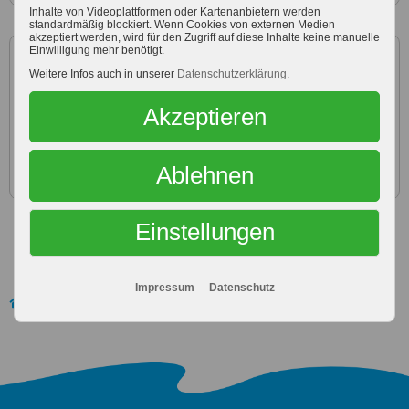
Inhalte von Videoplattformen oder Kartenanbietern werden
standardmäßig blockiert. Wenn Cookies von externen Medien
akzeptiert werden, wird für den Zugriff auf diese Inhalte keine manuelle
Einwilligung mehr benötigt.
Zubereitung
Weitere Infos auch in unserer
Datenschutzerklärung
.
Karotten klein raspeln. Walnüsse zerkleinern. Beides mit
Akzeptieren
Doppelrahmfrischkäse mit der Hand mischen - nicht im
Mixer, mit dem Handrührgerät, o.ä. (sonst wird es
flüssig). Salzen und pfeffern - fertig.
Ablehnen
Einstellungen
Impressum
Datenschutz
Milchrezepte
Rezepte