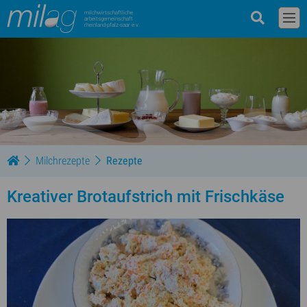
milchwirtschaftliche
arbeitsgemeinschaft
rheinland-pfalz-saar e.v.
Milchrezepte
Rezepte
Kreativer Brotaufstrich mit Frischkäse