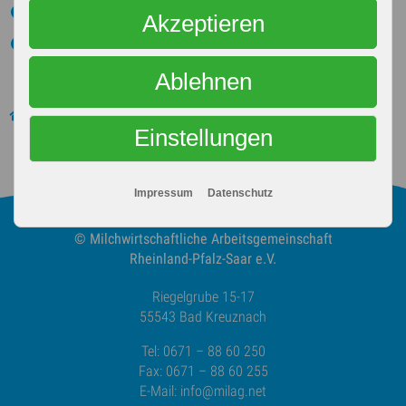
Verbraucherzentrale Rheinland-Pfalz e.V., Mainz
Akzeptieren
Verbraucherzentrale des Saarlandes, Saarbrücken
Ablehnen
Über uns
Unsere Mitglieder
Einstellungen
Impressum
Datenschutz
© Milchwirtschaftliche
Arbeitsgemeinschaft
Rheinland-Pfalz-Saar e.V.
Riegelgrube 15-17
55543 Bad Kreuznach
Tel: 0671 – 88 60 250
Fax: 0671 – 88 60 255
E-Mail:
info@milag.net