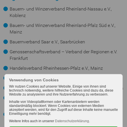
Bauern- und Winzerverband Rheinland-Nassau e.V.,
Koblenz
Bauern- und Winzerverband Rheinland-Pfalz Süd e.V.,
Mainz
Bauernverband Saar e.V., Saarbrücken
Genossenschaftsverband – Verband der Regionen e.V.
Frankfurt
Handelsverband Rheinhessen-Pfalz e.V., Mainz
Landwirtschaftskammer für das Saarland, Bexbach
Verwendung von Cookies
Wir nutzen Cookies auf unserer Website. Einige von ihnen sind
Landwirtschaftskammer Rheinland-Pfalz, Bad Kreuznach
technisch notwendig, weitere hilfreiche Cookies sind dazu da, diese
Website zu analysieren und ihre Nutzererfahrung zu verbessern.
Landeskontrollverband Rheinland-Pfalz-Saar e.V., Bad
Inhalte von Videoplattformen oder Kartenanbietern werden
Kreuznach
standardmäßig blockiert. Wenn Cookies von externen Medien
akzeptiert werden, wird für den Zugriff auf diese Inhalte keine manuelle
Fachverband Westdeutscher Milchwirtschaftler e.V.,
Einwilligung mehr benötigt.
Berlin
Weitere Infos auch in unserer
Datenschutzerklärung
.