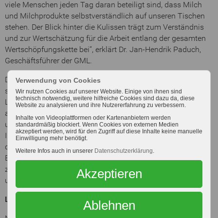
viele Menschen jeden Tag daran beteiligt sind, dass Milch
und Milchprodukte selbstverständlich auf unseren Tischen
stehen. Der Blick hinter die Kulissen trägt zum Verständnis
und zur Wertschätzung für die Arbeit entlang der gesamten
Wertschöpfungskette bei“, erklärt Dr. Jan-Hendrik Paduch,
Geschäftsführer der GML.
Das Video wird auf der Webseite
www.milchwirtschaft.com
Verwendung von Cookies
sowie über die Social-Media-Kanäle der acht beteiligten
Wir nutzen Cookies auf unserer Website. Einige von ihnen sind
technisch notwendig, weitere hilfreiche Cookies sind dazu da, diese
Landesorganisationen ausgespielt. Begleitet wird der Clip
Website zu analysieren und ihre Nutzererfahrung zu verbessern.
auch 2026 wieder von einem
Gewinnspiel.
Zuschauerinnen
Inhalte von Videoplattformen oder Kartenanbietern werden
und Zuschauer können ihr Wissen rund um den
standardmäßig blockiert. Wenn Cookies von externen Medien
akzeptiert werden, wird für den Zugriff auf diese Inhalte keine manuelle
Internationalen Tag der Milch testen und attraktive Preise –
Einwilligung mehr benötigt.
darunter ein Wochenende auf einem Bauernhof – gewinnen.
Weitere Infos auch in unserer
Datenschutzerklärung
.
Einsendeschluss ist der
15. Juni 2026
. Alle Informationen
zum Gewinnspiel und zur Teilnahme finden sich ebenfalls
Akzeptieren
unter
www.milchwirtschaft.com
.
Landesweite Aktionen rund um den Weltmilchtag 2026
Ablehnen