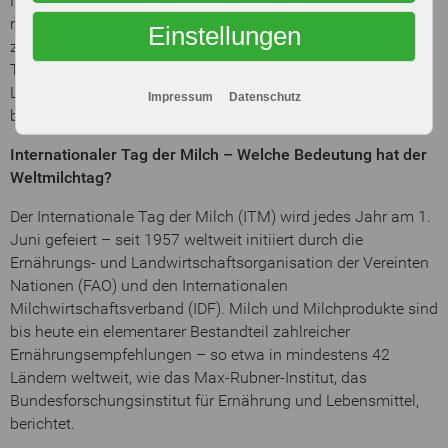
Neben der gemeinsamen Online-Aktion planen die
milchwirtschaftlichen Landesorganisationen wieder
Einstellungen
zahlreiche regionale Veranstaltungen zum Internationalen
Tag der Milch. Ob Hofbesuche, Mitmachaktionen auf
Landesgartenschauen, Kochevents oder Schulprojekte –
Impressum
Datenschutz
bundesweit steht der 1. Juni im Zeichen der Milch.
Internationaler Tag der Milch – Welche Bedeutung hat der
Weltmilchtag?
Der Internationale Tag der Milch (ITM) wird jedes Jahr am 1.
Juni gefeiert – seit 1957 weltweit initiiert durch die
Ernährungs- und Landwirtschaftsorganisation der Vereinten
Nationen (FAO) und den Internationalen
Milchwirtschaftsverband (IDF). Milch und Milchprodukte sind
bis heute ein elementarer Bestandteil zahlreicher
Ernährungsempfehlungen – so etwa in mindestens 42
Ländern weltweit, wie das Max-Rubner-Institut, das
Bundesforschungsinstitut für Ernährung und Lebensmittel,
berichtet.