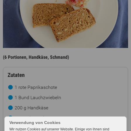
(6 Portionen, Handkäse, Schmand)
Zutaten
1 rote Paprikaschote
1 Bund Lauchzwiebeln
200 g Handkäse
4 EL Schmand
Verwendung von Cookies
Salz, Cayennepfeffer
Wir nutzen Cookies auf unserer Website. Einige von ihnen sind