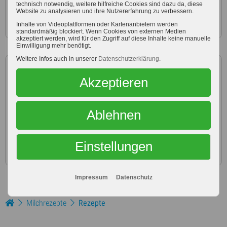
technisch notwendig, weitere hilfreiche Cookies sind dazu da, diese
Website zu analysieren und ihre Nutzererfahrung zu verbessern.
Kümmel
Inhalte von Videoplattformen oder Kartenanbietern werden
standardmäßig blockiert. Wenn Cookies von externen Medien
akzeptiert werden, wird für den Zugriff auf diese Inhalte keine manuelle
Einwilligung mehr benötigt.
Weitere Infos auch in unserer
Datenschutzerklärung
.
Zubereitung
Akzeptieren
Paprika und Lauchzwiebeln putzen und in Würfel/halbe
Ringe schneiden, Handkäse fein würfeln und mit dem
Schmand mischen.
Ablehnen
Mit Salz, Cayennepfeffer und Kümmel kräftig
abschmecken.
Einstellungen
Impressum
Datenschutz
Milchrezepte
Rezepte