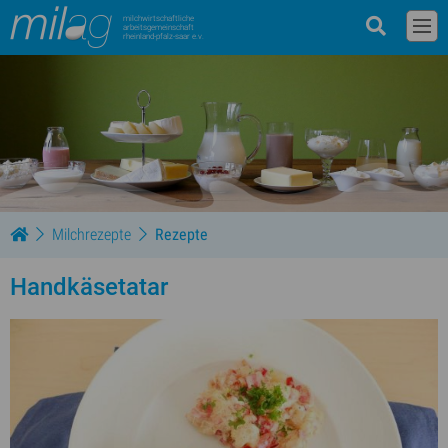
milchwirtschaftliche
arbeitsgemeinschaft
rheinland-pfalz-saar e.v.
Milchrezepte
Rezepte
Handkäsetatar