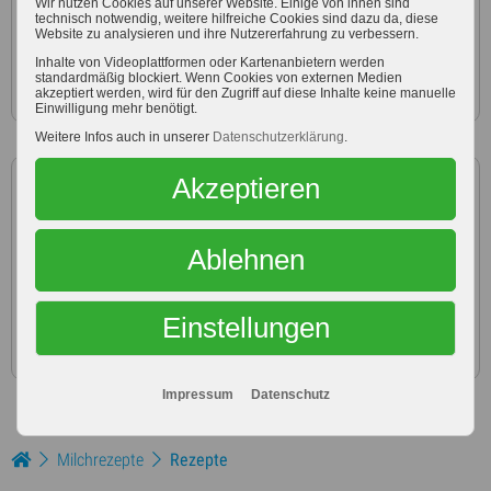
Wir nutzen Cookies auf unserer Website. Einige von ihnen sind
technisch notwendig, weitere hilfreiche Cookies sind dazu da, diese
200 g Schmand
Website zu analysieren und ihre Nutzererfahrung zu verbessern.
Inhalte von Videoplattformen oder Kartenanbietern werden
Salz
standardmäßig blockiert. Wenn Cookies von externen Medien
akzeptiert werden, wird für den Zugriff auf diese Inhalte keine manuelle
Einwilligung mehr benötigt.
Weitere Infos auch in unserer
Datenschutzerklärung
.
Zubereitung
Akzeptieren
Karotten und Apfel fein raspeln. Zitrone auspressen und
Ablehnen
den Saft direkt über die geraspelten Zutaten geben.
Frühlingszwiebel in feine Ringe schneiden und ebenfalls
zu den Karotten geben. Schmand unterheben. Mit Essig
Einstellungen
und Salz abschmecken.
Impressum
Datenschutz
Milchrezepte
Rezepte