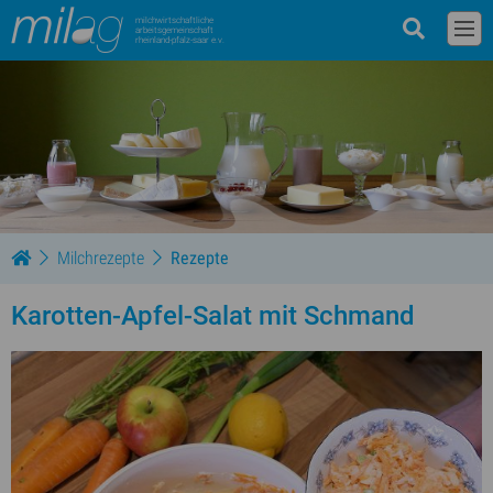
milchwirtschaftliche
arbeitsgemeinschaft
rheinland-pfalz-saar e.v.
Milchrezepte
Rezepte
Karotten-Apfel-Salat mit Schmand