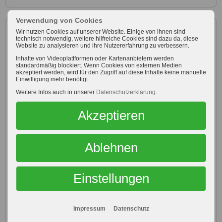
Verwendung von Cookies
Zubereitung
Wir nutzen Cookies auf unserer Website. Einige von ihnen sind
technisch notwendig, weitere hilfreiche Cookies sind dazu da, diese
Website zu analysieren und ihre Nutzererfahrung zu verbessern.
Kirschen abtropfen lassen.
Inhalte von Videoplattformen oder Kartenanbietern werden
standardmäßig blockiert. Wenn Cookies von externen Medien
Zuerst stellen wir den Mürbeteig her. Dazu alle Zutaten
akzeptiert werden, wird für den Zugriff auf diese Inhalte keine manuelle
Einwilligung mehr benötigt.
mit den Knethacken verkneten. Mürbeteig mag es gerne
Weitere Infos auch in unserer
Datenschutzerklärung
.
kalt, deshalb am Besten kalte Butter aus dem
Kühlschrank verwenden sowie ein kaltes Ei. Noch
Akzeptieren
einmal mit den Händen durchkneten, zu einer Kugel
formen und in Klarsichtfolie verpackt in den
Kühlschrank geben.
Ablehnen
Nun 100 g Butter im Wasserbad schmelzen lassen.
Etwas abkühlen, bevor sie weiterverarbeitet wird. Mit
Einstellungen
Puderzucker, Vanillepuddingpulver und Gries verrühren.
Dann Mascarpone, Saure Sahne und Ricotta zugeben
und kurz aufrühren. Anschließend Ei für Ei zur Masse
Impressum
Datenschutz
zugeben. Gut verrühren.