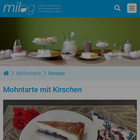
milchwirtschaftliche
arbeitsgemeinschaft
rheinland-pfalz-saar e.v.
Milchrezepte
Rezepte
Mohntarte mit Kirschen