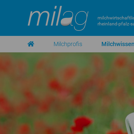
milchwirtschaftli
rheinland-pfalz-sa
Milchprofis
Milchwisse