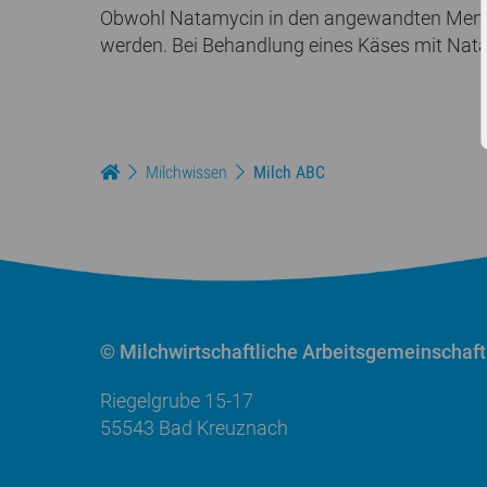
Obwohl Natamycin in den angewandten Mengen 
werden. Bei Behandlung eines Käses mit Nat
Milchwissen
Milch ABC
© Milchwirtschaftliche
Arbeitsgemeinschaft
Riegelgrube 15-17
55543 Bad Kreuznach