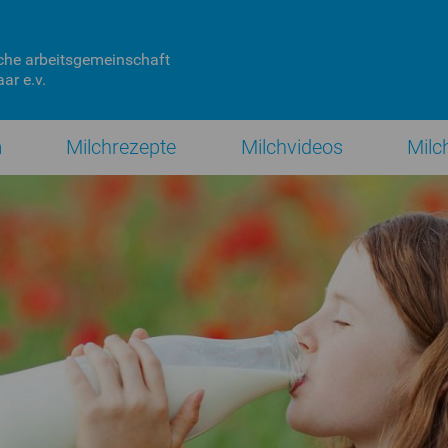
che
arbeitsgemeinschaft
ar e.v.
n
Milchrezepte
Milchvideos
Milc