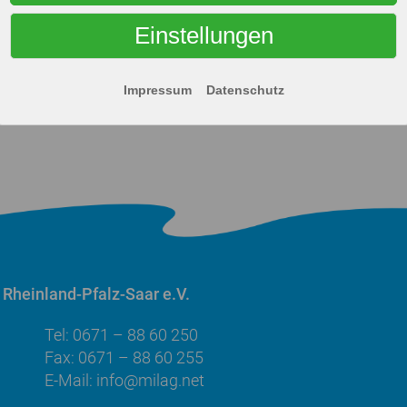
toxikologisch unbedenklich ist, sollten die mit Natamy
Einstellungen
amycin muss dies durch die
Angabe "Oberfläche mit Nata
Impressum
Datenschutz
Rheinland-Pfalz-Saar e.V.
Tel: 0671 – 88 60 250
Fax: 0671 – 88 60 255
E-Mail:
info@milag.net