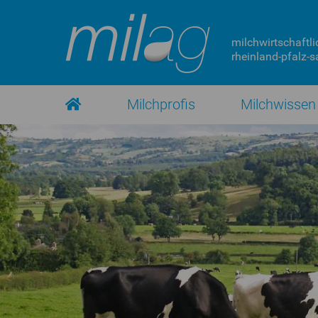
milchwirtschaftli
rheinland-pfalz-sa
Milchprofis
Milchwissen