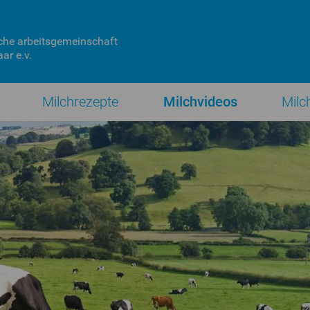
che
arbeitsgemeinschaft
ar e.v.
Milchrezepte
Milchvideos
Milc