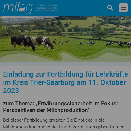
milchwirtschaftliche
arbeitsgemeinschaft
rheinland-pfalz-saar e.v.
Einladung zur Fortbildung für Lehrkräfte
im Kreis Trier-Saarburg am 11. Oktober
2023
zum Thema: „Ernährungssicherheit im Fokus:
Perspektiven der Milchproduktion“
Bei dieser Fortbildung erhalten Sie Einblicke in die
Milchproduktion aus erster Hand: Vormittags geben Hergen