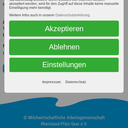
dienend anerkannt.
akzeptiert werden, wird für den Zugriff auf diese Inhalte keine manuelle
Einwilligung mehr benötigt.
Das PL-Az. (Anerkennungsnummer) für rheinland-
Weitere Infos auch in unserer
Datenschutzerklärung
.
pfälzische Lehrkräfte lautet 23ST026902,
die
Akzeptieren
Veranstaltungsnummer des LPM für saarländische
Lehrkräfte A16.218-0134.
Ablehnen
Mehr Informationen dazu finden Sie in der
Einladung per
pdf.
Einstellungen
Online-Anmeldung
Impressum
Datenschutz
© Milchwirtschaftliche
Arbeitsgemeinschaft
Rheinland-Pfalz-Saar e.V.