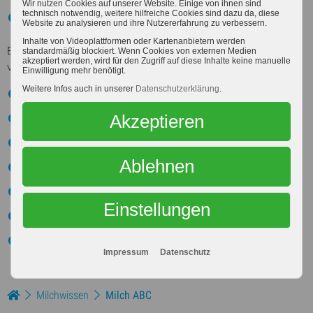
Wir nutzen Cookies auf unserer Website. Einige von ihnen sind
technisch notwendig, weitere hilfreiche Cookies sind dazu da, diese
Gehalt an Frucht- oder Fruchtzubereitung in Prozent.
Website zu analysieren und ihre Nutzererfahrung zu verbessern.
Inhalte von Videoplattformen oder Kartenanbietern werden
Bei der Kennzeichnung der Butter werden folgende Angaben
standardmäßig blockiert. Wenn Cookies von externen Medien
akzeptiert werden, wird für den Zugriff auf diese Inhalte keine manuelle
verlangt:
Einwilligung mehr benötigt.
Weitere Infos auch in unserer
Datenschutzerklärung
.
Verkehrsbezeichnung
Akzeptieren
Mindesthaltbarkeitsdatum
Buttersorte
Ablehnen
Fettgehalt
Gewicht
Einstellungen
Zutatenliste
Hinweis bei einem Salzgehalt > 0,1 %.
Impressum
Datenschutz
Milchwissen
Milch ABC