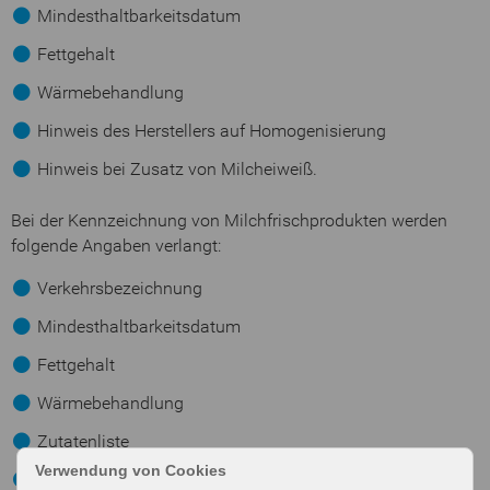
Mindesthaltbarkeitsdatum
Fettgehalt
Wärmebehandlung
Hinweis des Herstellers auf Homogenisierung
Hinweis bei Zusatz von Milcheiweiß.
Bei der Kennzeichnung von Milchfrischprodukten werden
folgende Angaben verlangt:
Verkehrsbezeichnung
Mindesthaltbarkeitsdatum
Fettgehalt
Wärmebehandlung
Zutatenliste
Verwendung von Cookies
Mengenangabe