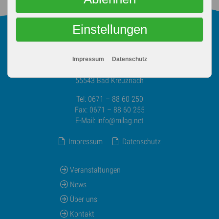
Einstellungen
© Milchwirtschaftliche
Arbeitsgemeinschaft
Rheinland-Pfalz-Saar e.V.
Impressum
Datenschutz
Riegelgrube 15-17
55543 Bad Kreuznach
Tel: 0671 – 88 60 250
Fax: 0671 – 88 60 255
E-Mail:
info@milag.net
Impressum
Datenschutz
Veranstaltungen
News
Über uns
Kontakt