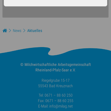
Alle Medien zulassen
News
Aktuelles
© Milchwirtschaftliche
Arbeitsgemeinschaft
Rheinland-Pfalz-Saar e.V.
Riegelgrube 15-17
55543 Bad Kreuznach
Tel: 0671 – 88 60 250
Fax: 0671 – 88 60 255
E-Mail:
info@milag.net