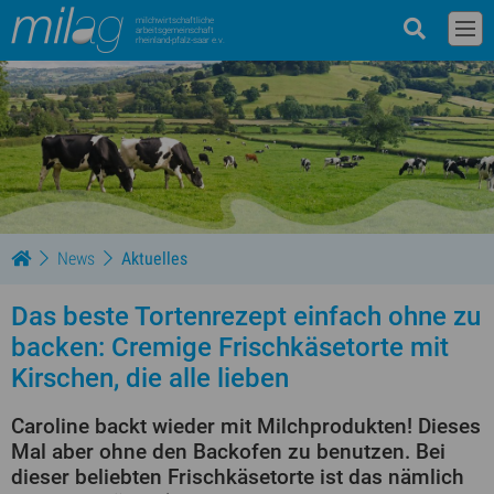
milchwirtschaftliche
arbeitsgemeinschaft
rheinland-pfalz-saar e.v.
News
Aktuelles
Das beste Tortenrezept einfach ohne zu
backen: Cremige Frischkäsetorte mit
Kirschen, die alle lieben
Caroline backt wieder mit Milchprodukten! Dieses
Mal aber ohne den Backofen zu benutzen. Bei
dieser beliebten Frischkäsetorte ist das nämlich