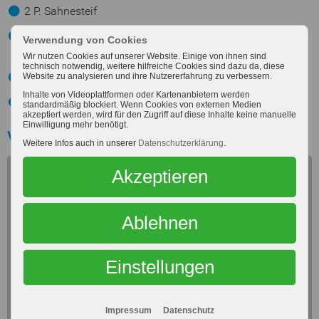
2 P. Sahnesteif
1-2 große Gläser abgetropfte Sauerkirschen (Saft
Verwendung von Cookies
auffangen!)
Wir nutzen Cookies auf unserer Website. Einige von ihnen sind
technisch notwendig, weitere hilfreiche Cookies sind dazu da, diese
1 P. roten Tortenguss
Website zu analysieren und ihre Nutzererfahrung zu verbessern.
Inhalte von Videoplattformen oder Kartenanbietern werden
2 EL Zucker
standardmäßig blockiert. Wenn Cookies von externen Medien
akzeptiert werden, wird für den Zugriff auf diese Inhalte keine manuelle
Einwilligung mehr benötigt.
Video
Weitere Infos auch in unserer
Datenschutzerklärung
.
Akzeptieren
Mit dem Laden des Videos akzeptieren Sie die
Datenschutzerklärung von Youtube.
Ablehnen
Mehr erfahren
Einstellungen
Dieses Video laden
Impressum
Datenschutz