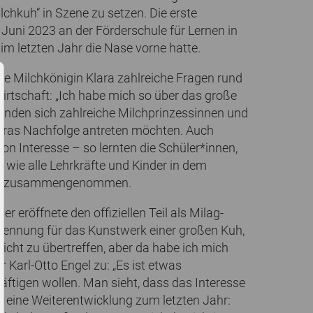
chkuh“ in Szene zu setzen. Die erste
Juni 2023 an der Förderschule für Lernen in
 im letzten Jahr die Nase vorne hatte.
e Milchkönigin Klara zahlreiche Fragen rund
irtschaft: „Ich habe mich so über das große
 fanden sich zahlreiche Milchprinzessinnen und
laras Nachfolge antreten möchten. Auch
on Interesse – so lernten die Schüler*innen,
t wie alle Lehrkräfte und Kinder in dem
er zusammengenommen.
 eröffnete den offiziellen Teil als Milag-
rkennung für das Kunstwerk einer großen Kuh,
nicht zu übertreffen, aber da habe ich mich
Karl-Otto Engel zu: „Es ist etwas
ftigen wollen. Man sieht, dass das Interesse
t eine Weiterentwicklung zum letzten Jahr: