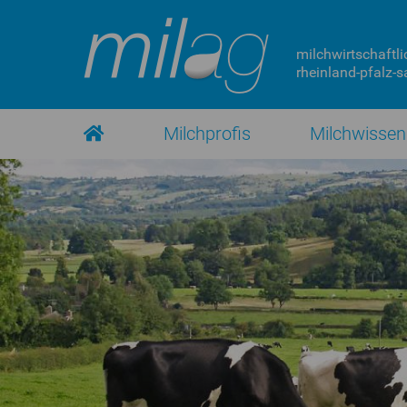
milchwirtschaftli
rheinland-pfalz-sa
Milchprofis
Milchwissen