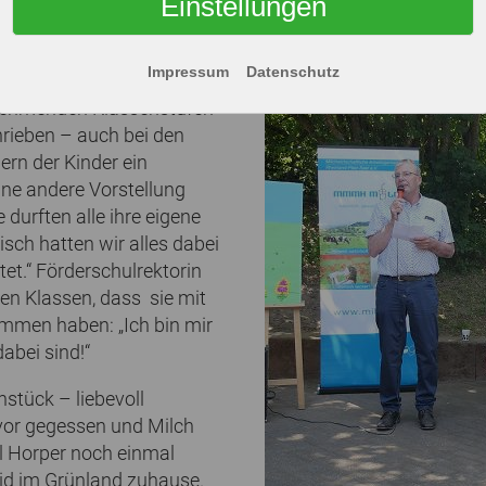
Einstellungen
nthält so viele versteckte Motive!“ Sehr zur Freude der S
Impressum
Datenschutz
 Marion Schumacher-Meyer
ilnehmenden Klassenstufen
hrieben – auch bei den
ern der Kinder ein
ine andere Vorstellung
durften alle ihre eigene
sch hatten wir alles dabei
et.“ Förderschulrektorin
en Klassen, dass sie mit
mmen haben: „Ich bin mir
abei sind!“
hstück – liebevoll
evor gegessen und Milch
l Horper noch einmal
eid im Grünland zuhause.