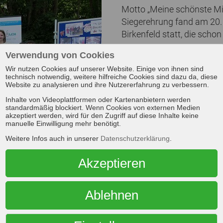
Motto „Meine schönste Mil
Siegerehrung fand am 20. 
Birkenfeld statt, die schon
Verwendung von Cookies
Am Vormittag beantwortet
um ihr Amt und die Milchw
Wir nutzen Cookies auf unserer Website. Einige von ihnen sind
technisch notwendig, weitere hilfreiche Cookies sind dazu da, diese
Interesse gefreut!“ Dabei
Website zu analysieren und ihre Nutzererfahrung zu verbessern.
Milchprinzen, die gerne K
Inhalte von Videoplattformen oder Kartenanbietern werden
praktische Fragen waren v
standardmäßig blockiert. Wenn Cookies von externen Medien
akzeptiert werden, wird für den Zugriff auf diese Inhalte keine
dass eine Kuh so viel wieg
manuelle Einwilligung mehr benötigt.
gesamten Klassenzimm
Weitere Infos auch in unserer
Datenschutzerklärung
.
Ökonomierat Michael Horper
Akzeptieren
Vorsitzender mit viel Ane
lt ist: „Ich dachte euer Gewinnerbild vom letzten Jahr ist 
sser!“ Dem stimmte auch sein Vorgänger Ehrenvorsitzender 
Ablehnen
n Mal mit dem Thema Milch und der Landwirtschaft beschä
zender des Kreisbauernverbandes und Milag-Mitglied) sieh