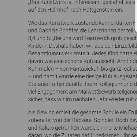
„Das Kunstwerk ist interessant gestaltet, es e
auf den Helmhof nach Hattgenstein ein.
Wie das Kunstwerk zustande kam erklärten
und Gabriele Schäfer, die Lehrerinnen der te
3,4 und 5: „Bei uns wird Teamwork groß gesc
Kindern. Deshalb haben wir aus den Einzelbild
Gesamtkunstwerk erstellt. Jedes Kind hatte e
davon wie eine schöne Kuh aussieht. Am Ende 
Kuh malen – von Fantasiekuh bis ganz realisti
– und damit wurde eine riesige Kuh ausgestalt
Stefanie Luther dankte ihrem Kollegium und d
viel Engagement am Malwettbewerb teilgeno
sicher, dass wir im nächsten Jahr wieder mit d
Als Gewinn erhielt die gesamte Schule ein Frü
zubereitet von der Bäckerei Spindler. Doch b
und Kakao getrunken wurde erinnerte Michae
daran, wo die Zutaten dafür herkamen: „Ihr s