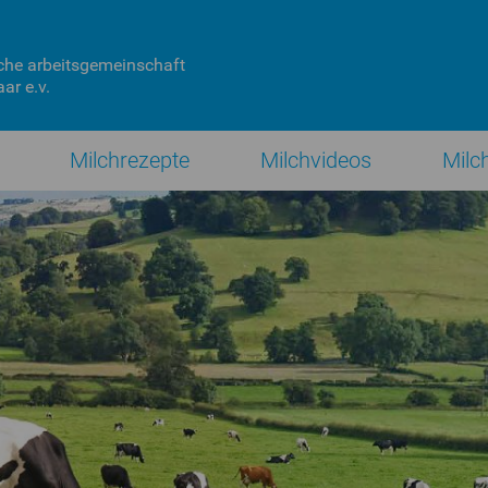
che
arbeitsgemeinschaft
ar e.v.
Milchrezepte
Milchvideos
Milc