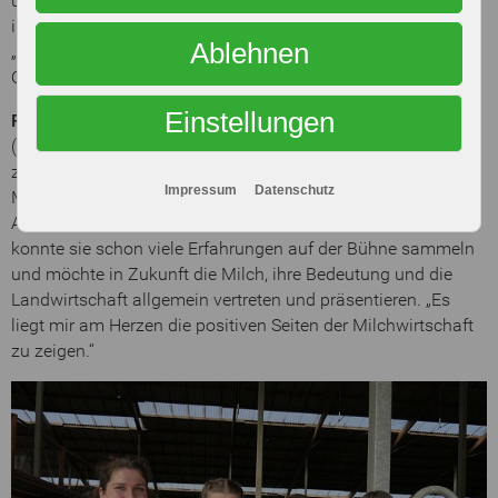
und gelebt. Während der Ausbildung hat sie sich noch
intensiver mit dem Thema Tierhaltung auseinander gesetzt.
Ablehnen
„Ich sehe es als meine Aufgabe, das Bewusstsein für die
Qualität und den Wert der Milch zu stärken.“
Einstellungen
Ronja Steuerwald-Ludwig
(23) aus Stetten
(Donnersbergkreis) befindet sich im dritten Ausbildungsjahr
zur Landwirtin. Nach ihrem Abschluss möchte sie sich zur
Impressum
Datenschutz
Meisterin fortbilden und dann im heimischen Milchvieh- und
Ackerbau-Betrieb mit einsteigen. Als Braugerstenkönigin
konnte sie schon viele Erfahrungen auf der Bühne sammeln
und möchte in Zukunft die Milch, ihre Bedeutung und die
Landwirtschaft allgemein vertreten und präsentieren. „Es
liegt mir am Herzen die positiven Seiten der Milchwirtschaft
zu zeigen.“