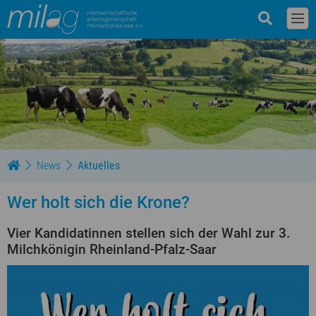
milchwirtschaftliche
arbeitsgemeinschaft
rheinland-pfalz-saar e.v.
News
Aktuelles
Wer holt sich die Krone?
Vier Kandidatinnen stellen sich der Wahl zur 3.
Milchkönigin Rheinland-Pfalz-Saar