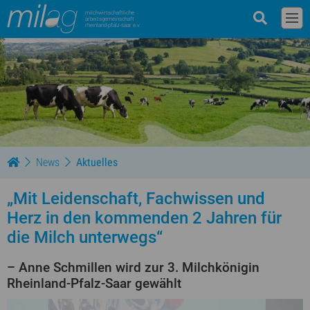
milchwirtschaftliche
arbeitsgemeinschaft
rheinland-pfalz-saar e.v.
News
Aktuelles
„Mit Leidenschaft, Fachwissen und
Herz in den kommenden 2 Jahren für
die Milch unterwegs“
– Anne Schmillen wird zur 3. Milchkönigin
Rheinland-Pfalz-Saar gewählt