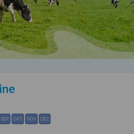
ine
SEP
OKT
NOV
DEZ