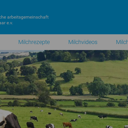
che
arbeitsgemeinschaft
ar e.v.
Milchrezepte
Milchvideos
Milc