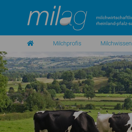
milchwirtschaftli
rheinland-pfalz-sa
Milchprofis
Milchwissen