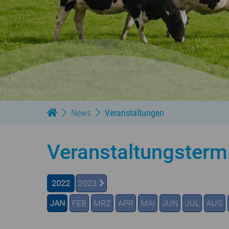
News
Veranstaltungen
Veranstaltungsterm
2022
2023
JAN
FEB
MRZ
APR
MAI
JUN
JUL
AUG