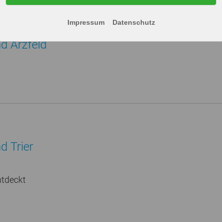
Impressum
Datenschutz
d Arzfeld
d Trier
ntdeckt