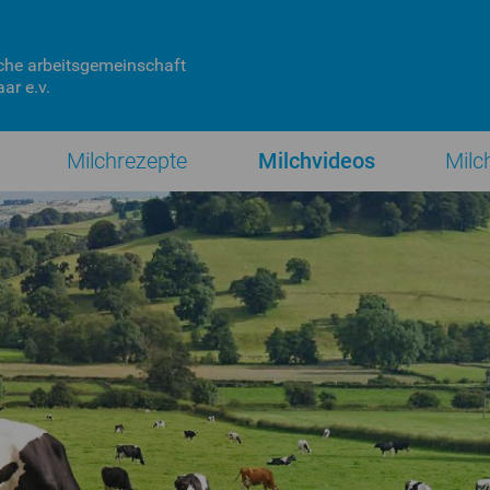
che
arbeitsgemeinschaft
ar e.v.
Milchrezepte
Milchvideos
Milc