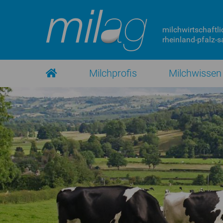
milchwirtschaftli
rheinland-pfalz-sa
Milchprofis
Milchwissen