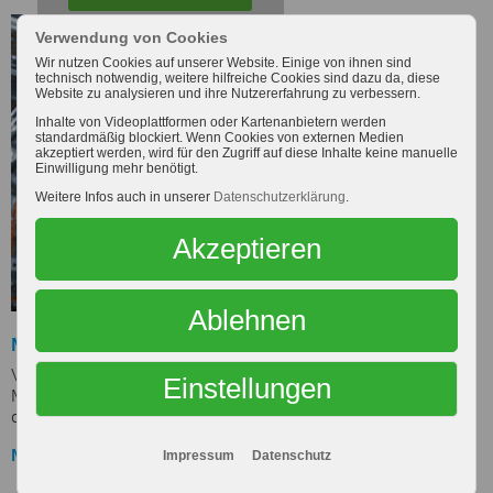
Verwendung von Cookies
Alle Medien zulassen
Wir nutzen Cookies auf unserer Website. Einige von ihnen sind
technisch notwendig, weitere hilfreiche Cookies sind dazu da, diese
Website zu analysieren und ihre Nutzererfahrung zu verbessern.
Inhalte von Videoplattformen oder Kartenanbietern werden
standardmäßig blockiert. Wenn Cookies von externen Medien
akzeptiert werden, wird für den Zugriff auf diese Inhalte keine manuelle
Einwilligung mehr benötigt.
Weitere Infos auch in unserer
Datenschutzerklärung
.
Akzeptieren
Ablehnen
Milch ist ein wertvolles Naturprodukt
Von der Abholung des wertvollen Rohstoffs beim
Einstellungen
Milchbauern bis zur Auslieferung der fertigen Produkte
durchläuft die Milch zahlreiche Verarbeitungsschritte.
MEHR
Impressum
Datenschutz