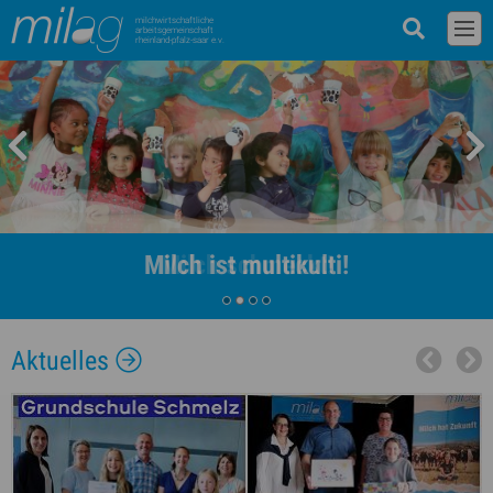
milchwirtschaftliche
arbeitsgemeinschaft
rheinland-pfalz-saar e.v.
Milch ist multikulti!
Aktuelles