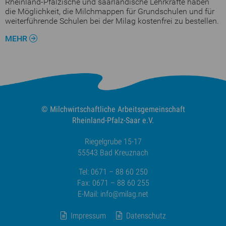
Rheinland-Pfälzische und saarländische Lehrkräfte haben
die Möglichkeit, die Milchmappen für Grundschulen und für
weiterführende Schulen bei der Milag kostenfrei zu bestellen.
MEHR
© Milchwirtschaftliche
Arbeitsgemeinschaft
Rheinland-Pfalz-Saar e.V.
Riegelgrube 15-17
55543 Bad Kreuznach
Tel: 0671 – 88 60 250
Fax: 0671 – 88 60 255
E-Mail:
info@milag.net
Impressum
Datenschutz