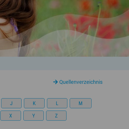
Quellenverzeichnis
J
K
L
M
X
Y
Z