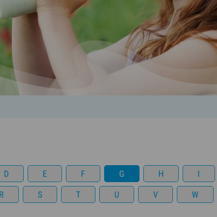
D
E
F
G
H
I
R
S
T
U
V
W