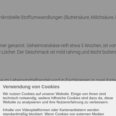
mikrobielle Stoffumwandlungen (Buttersäure, Milchsäure,
amer genannt. Geheimratskäse reift etwa 5 Wochen, ist vo
e Löcher. Der Geschmack ist mild rahmig und leicht butters
e im Lebensmittelhandel wird in Fachkreisen in zwei Kateg
rodukte, also Naturkäse, Frischkäse, Weichkäse, Schmelz
Verwendung von Cookies
Wir nutzen Cookies auf unserer Website. Einige von ihnen sind
technisch notwendig, weitere hilfreiche Cookies sind dazu da, diese
Website zu analysieren und ihre Nutzererfahrung zu verbessern.
Inhalte von Videoplattformen oder Kartenanbietern werden
standardmäßig blockiert. Wenn Cookies von externen Medien