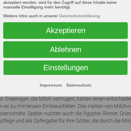
akzeptiert werden, wird für den Zugriff auf diese Inhalte keine
chs von Käse (Harzer etc.) mit Brevibacterium linens als
manuelle Einwilligung mehr benötigt.
mit einer flüssigen Starterkultur von Brevibacterium line
Weitere Infos auch in unserer
Datenschutzerklärung
.
Akzeptieren
Ablehnen
thält. Im allgemeinen sind 0,5 – 1,5 % enthalten.
Einstellungen
in der Stadt Ur fand, belegen, dass die Sumerer schon vor
Impressum
Datenschutz
 und Ungarn. Sie tranken nicht nur frische Milch, sonder
e. Diejenigen, die Milch vertrugen, hatten einen entschei
kam es zu immensen Ernteausfällen. Das Halten von Milchv
sservorräte. Später nutzten auch die Ägypter, Römer, Gri
lege und als Opfergabe für ihre Götter, die durch die Milc