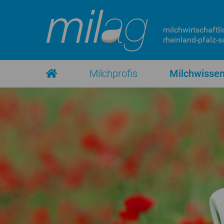
milchwirtschaftli
rheinland-pfalz-sa
Milchprofis
Milchwisse