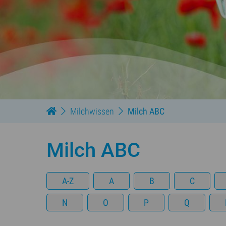
Milchwissen
Milch ABC
Milch ABC
A-Z
A
B
C
N
O
P
Q