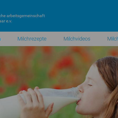
che
arbeitsgemeinschaft
ar e.v.
n
Milchrezepte
Milchvideos
Milc