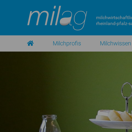
milchwirtschaftli
rheinland-pfalz-sa
Milchprofis
Milchwissen