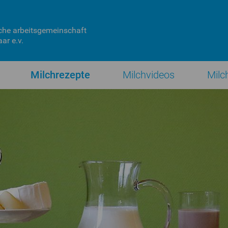
che
arbeitsgemeinschaft
ar e.v.
Milchrezepte
Milchvideos
Milc