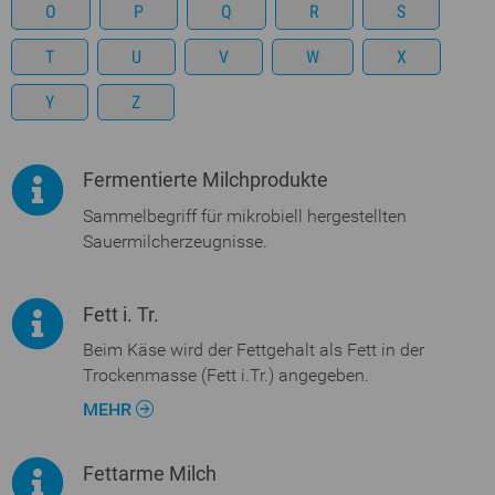
O
P
Q
R
S
T
U
V
W
X
Y
Z
Fermentierte Milchprodukte
Sammelbegriff für mikrobiell hergestellten
Sauermilcherzeugnisse.
Fett i. Tr.
Beim Käse wird der Fettgehalt als Fett in der
Trockenmasse (Fett i.Tr.) angegeben.
MEHR
Fettarme Milch