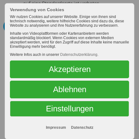
auf eine Standardsorte ist verboten.
Verwendung von Cookies
Wir nutzen Cookies auf unserer Website. Einige von ihnen sind
technisch notwendig, weitere hilfreiche Cookies sind dazu da, diese
Frischkäse
Website zu analysieren und ihre Nutzererfahrung zu verbessern.
Frischkäse ist Käse in seiner Urform. Die Milch wird
Inhalte von Videoplattformen oder Kartenanbietern werden
standardmäßig blockiert. Wenn Cookies von externen Medien
eingedickt, der Bruch von der Molke getrennt und
akzeptiert werden, wird für den Zugriff auf diese Inhalte keine manuelle
Einwilligung mehr benötigt.
ausgeformt. Frischkäse sind frisch hergestellte
ungereifte Erzeugnisse, die unmittelbar nach der
Weitere Infos auch in unserer
Datenschutzerklärung
.
Herstellung für den baldigen Verbrauch bestimmt
Akzeptieren
sind.
Ihrem Gefüge entsprechend unterscheidet man bei
den Frischkäsen mehrere Arten:
Ablehnen
Frischkäse mit pastenartigem Gefüge
(Speisequark)
Einstellungen
Frischkäse mit zartfestem Gefüge (Schichtkäse)
weichkörniger Käse (körniger Frischkäse)
Impressum
Datenschutz
Käse mit einer gewissen Festigkeit (z.B.