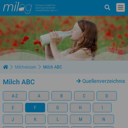
milchwirtschaftliche
arbeitsgemeinschaft
rheinland-pfalz-saar e.v.
Milchwissen
Milch ABC
Milch ABC
Quellenverzeichnis
A-Z
A
B
C
D
E
F
G
H
I
J
K
L
M
N