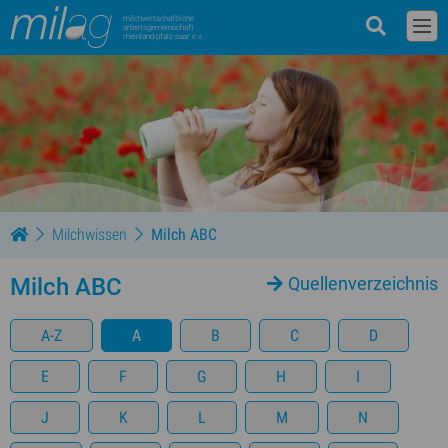
milchwirtschaftliche
arbeitsgemeinschaft
rheinland-pfalz-saar e.v.
Milchwissen
Milch ABC
Milch ABC
Quellenverzeichnis
A-Z
A
B
C
D
E
F
G
H
I
J
K
L
M
N