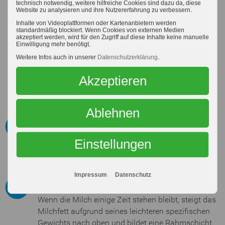
technisch notwendig, weitere hilfreiche Cookies sind dazu da, diese
Appenzeller wird in der Vollfettstufe und in der
Website zu analysieren und ihre Nutzererfahrung zu verbessern.
Viertelfettstufe hergestellt. Es ist ein Rundkäse mit
Inhalte von Videoplattformen oder Kartenanbietern werden
standardmäßig blockiert. Wenn Cookies von externen Medien
6 – 8 kg Gewicht, fester Rinde und gelblich,
akzeptiert werden, wird für den Zugriff auf diese Inhalte keine manuelle
graubraunem Belag. Der Teig ist leicht gelblich,
Einwilligung mehr benötigt.
speckig und er hat eine regelmäßige Lochung von
Weitere Infos auch in unserer
Datenschutzerklärung
.
Maiskorngrößen. Vom Geschmack ist er je nach
Reifegrad mild (weniger lang gereift) als auch als
Akzeptieren
„rezent“(stärker gereift) im Handel erhältlich.
Ablehnen
Aromakultur
Starterkultur, die vorwiegend aromabildende
Einstellungen
Milchsäurebakterien enthält.
Impressum
Datenschutz
Aufrahmen
Wenn die Milch einige Zeit stehen bleibt, steigt das
Milchfett aufgrund seines leichteren spezifischen
Gewichts nach oben und bildet eine Rahmschicht.