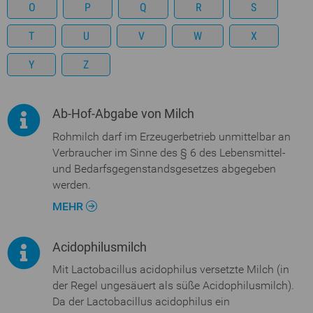
O
P
Q
R
S
T
U
V
W
X
Y
Z
Ab-Hof-Abgabe von Milch
Rohmilch darf im Erzeugerbetrieb unmittelbar an
Verbraucher im Sinne des § 6 des Lebensmittel-
und Bedarfsgegenstandsgesetzes abgegeben
werden.
MEHR
Acidophilusmilch
Mit Lactobacillus acidophilus versetzte Milch (in
der Regel ungesäuert als süße Acidophilusmilch).
Da der Lactobacillus acidophilus ein